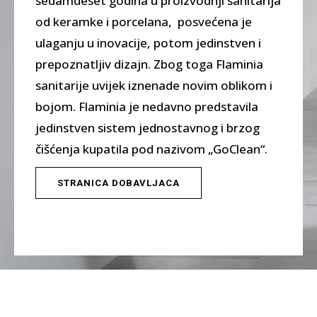
sedamdeset godina u proizvodnji sanitarija
od keramke i porcelana, posvećena je
ulaganju u inovacije, potom jedinstven i
prepoznatljiv dizajn. Zbog toga Flaminia
sanitarije uvijek iznenade novim oblikom i
bojom. Flaminia je nedavno predstavila
jedinstven sistem jednostavnog i brzog
čišćenja kupatila pod nazivom „GoClean“.
STRANICA DOBAVLJACA