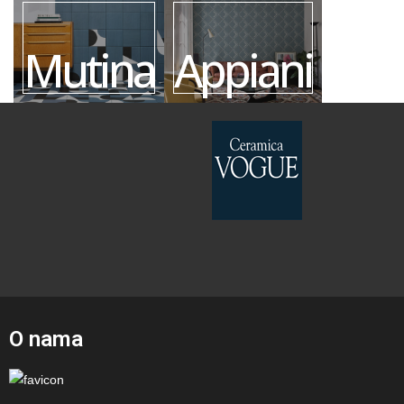
Mutina
Appiani
O nama