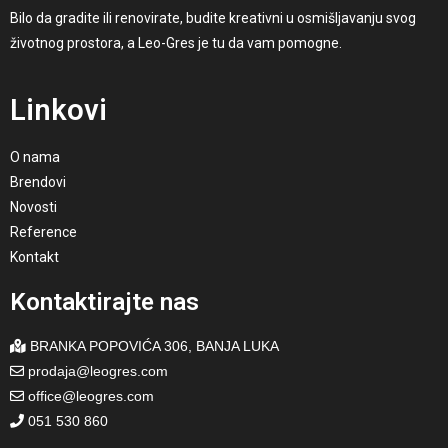
Bilo da gradite ili renovirate, budite kreativni u osmišljavanju svog
životnog prostora, a Leo-Gres je tu da vam pomogne.
Linkovi
O nama
Brendovi
Novosti
Reference
Kontakt
Kontaktirajte nas
BRANKA POPOVIĆA 306,
BANJA LUKA
prodaja@leogres.com
office@leogres.com
051 530 860