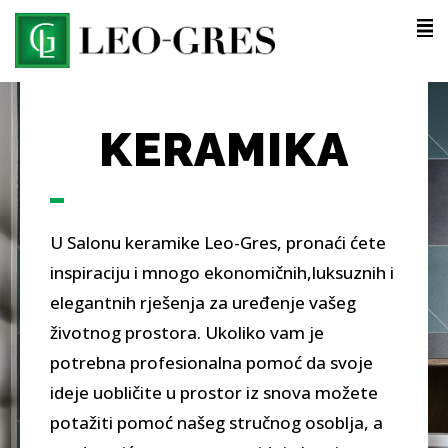
KERAMIKA
U Salonu keramike Leo-Gres, pronaći ćete
inspiraciju i mnogo ekonomičnih,luksuznih i
elegantnih rješenja za uređenje vašeg
životnog prostora. Ukoliko vam je
potrebna profesionalna pomoć da svoje
ideje uobličite u prostor iz snova možete
potažiti pomoć našeg stručnog osoblja, a