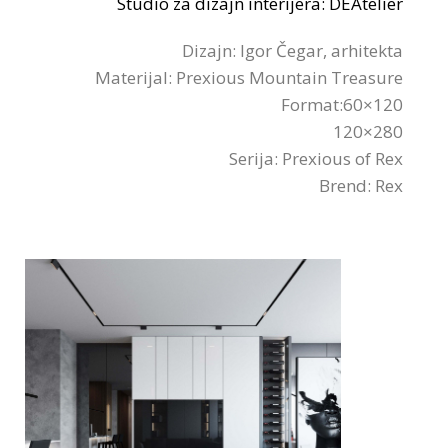
Studio za dizajn interijera: DEAtelier
Dizajn: Igor Čegar, arhitekta
Materijal: Prexious Mountain Treasure
Format:60×120
120×280
Serija: Prexious of Rex
Brend: Rex